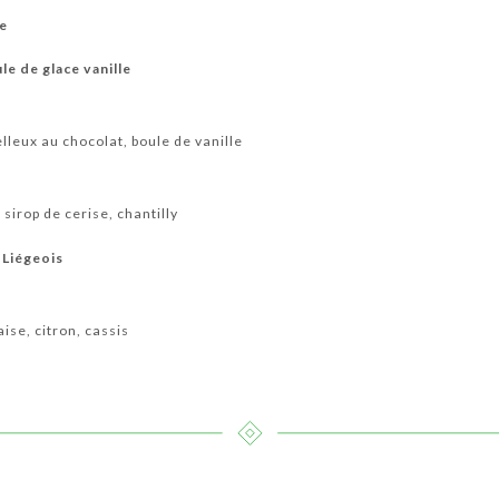
ée
le de glace vanille
elleux au chocolat, boule de vanille
 sirop de cerise, chantilly
 Liégeois
aise, citron, cassis