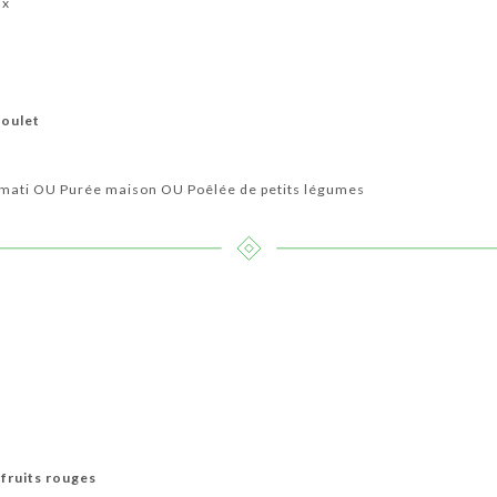
ix
poulet
smati OU Purée maison OU Poêlée de petits légumes
 fruits rouges