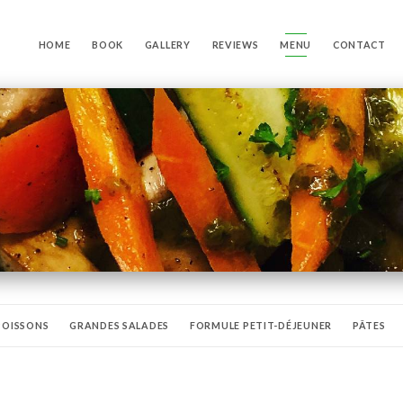
HOME
BOOK
GALLERY
REVIEWS
MENU
CONTACT
POISSONS
GRANDES SALADES
FORMULE PETIT-DÉJEUNER
PÂTES
YS
CHAMPAGNE
BIÈRES PRESSION
BIÈRES EN BOUTEILLE
SOFTS