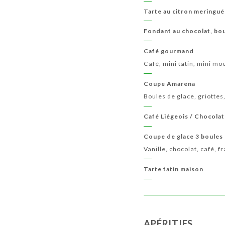
Tarte au citron meringu
Fondant au chocolat, bou
Café gourmand
Café, mini tatin, mini mo
Coupe Amarena
Boules de glace, griottes,
Café Liégeois / Chocolat
Coupe de glace 3 boules
Vanille, chocolat, café, fr
Tarte tatin maison
APÉRITIFS