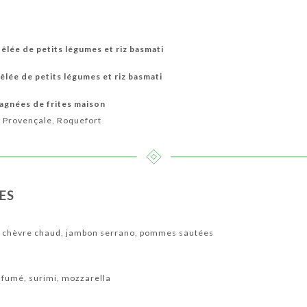
oêlée de petits légumes et riz basmati
êlée de petits légumes et riz basmati
agnées de frites maison
, Provençale, Roquefort
ES
de chèvre chaud, jambon serrano, pommes sautées
 fumé, surimi, mozzarella