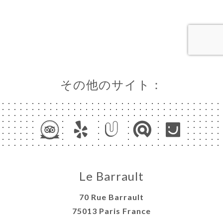
ャ
リ
ビ
ー
ニ
その他のサイト：
ー
絡
Le Barrault
70 Rue Barrault
75013 Paris France