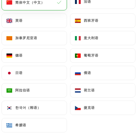
法语
法语
简体中文（中文）
简体中文（中文）
菜单
ZH
英语
英语
西班牙语
西班牙语
加泰罗尼亚语
加泰罗尼亚语
意大利语
意大利语
/
主页
联系人
德语
德语
葡萄牙语
葡萄牙语
联系人
日语
日语
俄语
俄语
阿拉伯语
阿拉伯语
荷兰语
荷兰语
한국어（韩语）
한국어（韩语）
捷克语
捷克语
Le Barrault
希腊语
希腊语